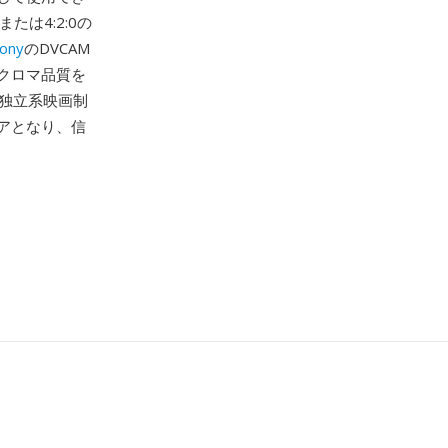
または4:2:0の
ony
のDVCAM
クロマ品質を
、独立系映画制
アとなり、信