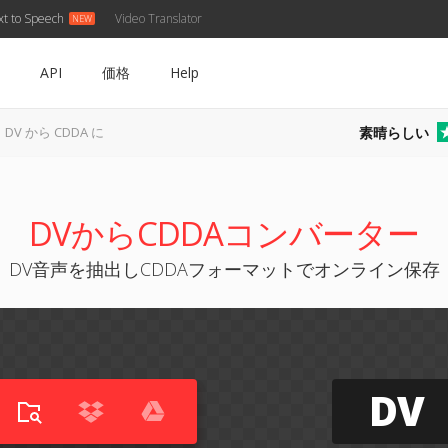
xt to Speech
Video Translator
API
価格
Help
素晴らしい
DV から CDDA に
DVからCDDAコンバーター
DV音声を抽出しCDDAフォーマットでオンライン保存
DV