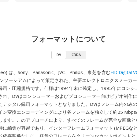
フォーマットについて
DV
CDDA
 Video) は、Sony、Panasonic、JVC、Philips、東芝を含む
HD Digital 
ンソーシアムによって策定された、主要エレクトロニクスメーカー
録画・圧縮規格です。仕様は1994年末に確定し、1995年にコンシ
され、DVはコンシューマーおよびプロシューマー向けビデオ制作
たデジタル録画フォーマットとなりました。DVはフレーム内のみ
イン変換エンコーディングにより各フレームを独立して約25 Mbp
します。このアプローチにより、すべてのフレームが完全な画像と
特に編集が容易であり、インターフレームフォーマット (MPEGなど
ド依存関係なしに、任意のフレームをクリーンなカットポイントと