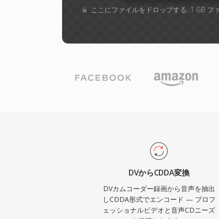
ここにファイルをドロップする. 1 GB 
DVからCDDA変換
DVカムコーダー録画から音声を抽出
しCDDA形式でエンコード — プロフ
ェッショナルビデオと音声CDニーズ