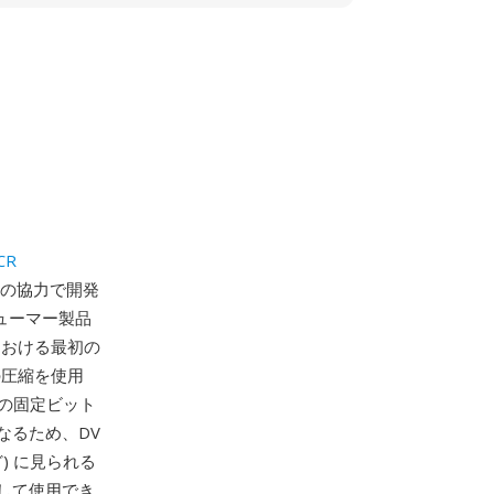
VCR
の協力で開発
ューマー製品
における最初の
の圧縮を使用
sの固定ビット
なるため、DV
) に見られる
して使用でき