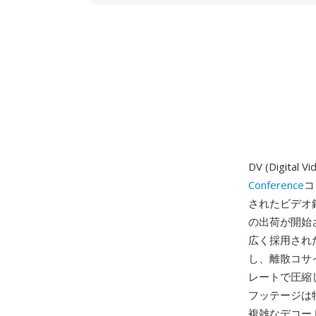
DV (Digital
Conference
コ
されたビデオ
の出荷が開始
広く採用され
し、離散コサ
レートで圧縮
フッテージは
複雑なデコー