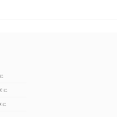
 に
C に
X に