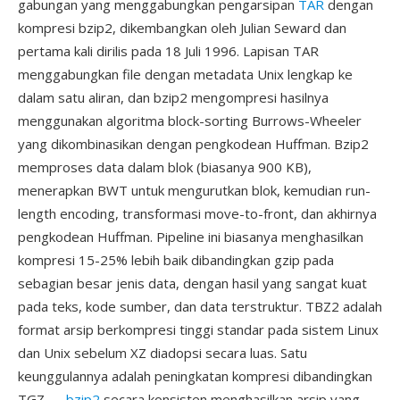
gabungan yang menggabungkan pengarsipan
TAR
dengan
kompresi bzip2, dikembangkan oleh Julian Seward dan
pertama kali dirilis pada 18 Juli 1996. Lapisan TAR
menggabungkan file dengan metadata Unix lengkap ke
dalam satu aliran, dan bzip2 mengompresi hasilnya
menggunakan algoritma block-sorting Burrows-Wheeler
yang dikombinasikan dengan pengkodean Huffman. Bzip2
memproses data dalam blok (biasanya 900 KB),
menerapkan BWT untuk mengurutkan blok, kemudian run-
length encoding, transformasi move-to-front, dan akhirnya
pengkodean Huffman. Pipeline ini biasanya menghasilkan
kompresi 15-25% lebih baik dibandingkan gzip pada
sebagian besar jenis data, dengan hasil yang sangat kuat
pada teks, kode sumber, dan data terstruktur. TBZ2 adalah
format arsip berkompresi tinggi standar pada sistem Linux
dan Unix sebelum XZ diadopsi secara luas. Satu
keunggulannya adalah peningkatan kompresi dibandingkan
TGZ —
bzip2
secara konsisten menghasilkan arsip yang