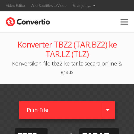
Video Editor
Add Subtitles to Video
Selanjutnya
Konverter TBZ2 (TAR.BZ2) ke
TAR.LZ (TLZ)
Konversikan file tbz2 ke tar.lz secara online &
gratis
Pilih File