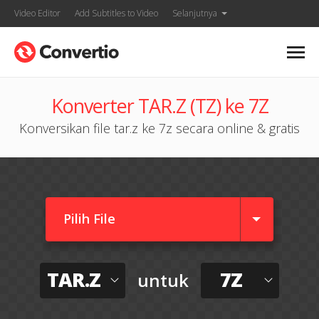
Video Editor
Add Subtitles to Video
Selanjutnya
Konverter TAR.Z (TZ) ke 7Z
Konversikan file tar.z ke 7z secara online & gratis
Pilih File
TAR.Z
7Z
untuk