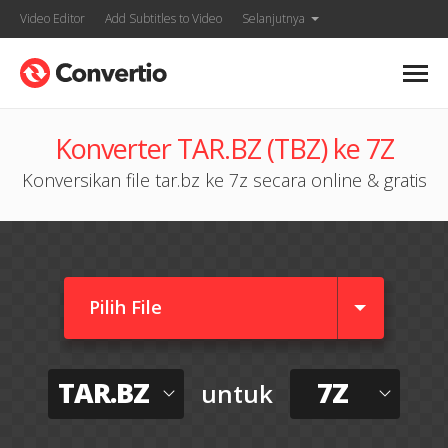
Video Editor
Add Subtitles to Video
Selanjutnya
Konverter TAR.BZ (TBZ) ke 7Z
Konversikan file tar.bz ke 7z secara online & gratis
Pilih File
TAR.BZ
7Z
untuk