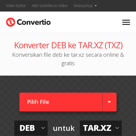
Video Editor
Add Subtitles to Video
Selanjutnya
Konverter DEB ke TAR.XZ (TXZ)
Konversikan file deb ke tar.xz secara online &
gratis
Pilih File
DEB
TAR.XZ
untuk