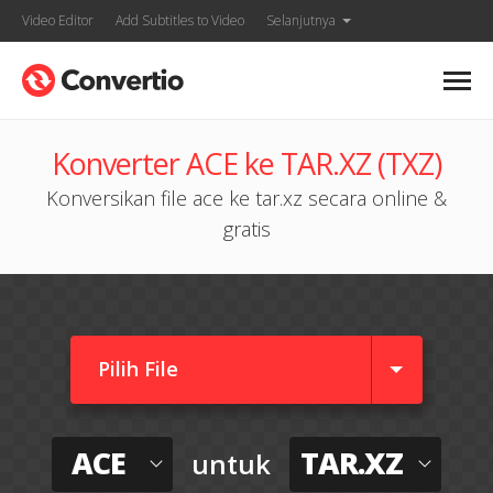
Video Editor
Add Subtitles to Video
Selanjutnya
Konverter ACE ke TAR.XZ (TXZ)
Konversikan file ace ke tar.xz secara online &
gratis
Pilih File
ACE
TAR.XZ
untuk