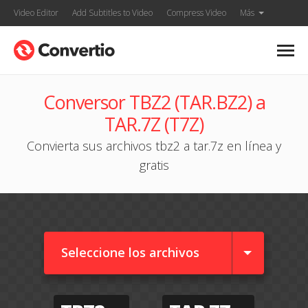
Video Editor
Add Subtitles to Video
Compress Video
Más
Conversor TBZ2 (TAR.BZ2) a
TAR.7Z (T7Z)
Convierta sus archivos tbz2 a tar.7z en línea y
gratis
Seleccione los archivos