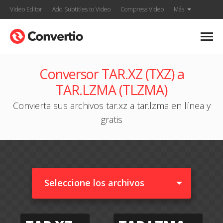
Video Editor
Add Subtitles to Video
Compress Video
Más
Conversor TAR.XZ (TXZ) a
TAR.LZMA (TLZMA)
Convierta sus archivos tar.xz a tar.lzma en línea y
gratis
Seleccione los archivos