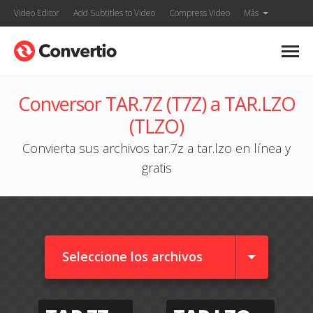
Video Editor
Add Subtitles to Video
Compress Video
Más
Conversor TAR.7Z (T7Z) a TAR.LZO
(TLZO)
Convierta sus archivos tar.7z a tar.lzo en línea y
gratis
Seleccione los archivos