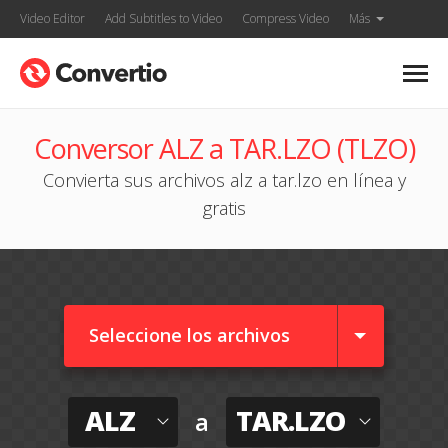
Video Editor
Add Subtitles to Video
Compress Video
Más
Conversor ALZ a TAR.LZO (TLZO)
Convierta sus archivos alz a tar.lzo en línea y
gratis
Seleccione los archivos
ALZ
TAR.LZO
a