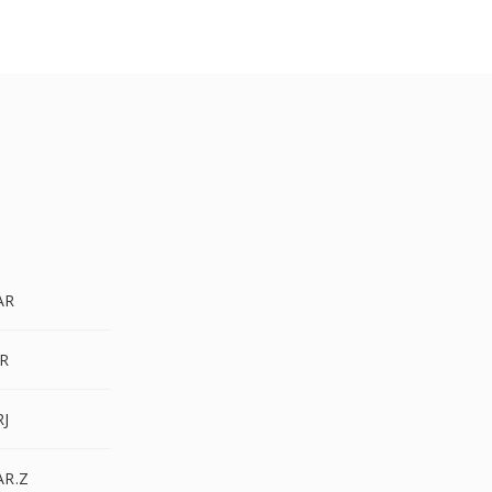
AR
AR
RJ
AR.Z