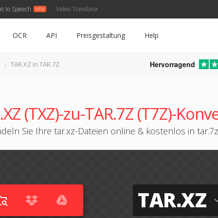
xt to Speech
Video Translator
OCR
API
Preisgestaltung
Help
Hervorragend
TAR.XZ in TAR.7Z
.XZ (TXZ)-zu-TAR.7Z (T7Z)-Konve
eln Sie Ihre tar.xz-Dateien online & kostenlos in tar.
TAR.XZ