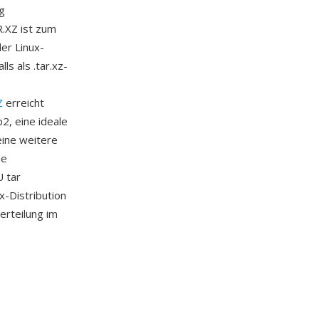
g
.XZ ist zum
er Linux-
ls als .tar.xz-
Z
erreicht
2, eine ideale
eine weitere
ie
 tar
x-Distribution
erteilung im