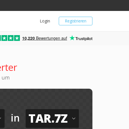
Login
Registrieren
10,220
Bewertungen auf
rter
7z um
TAR.7Z
in