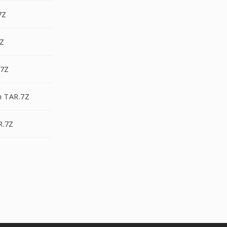
7Z
7Z
.7Z
n TAR.7Z
R.7Z