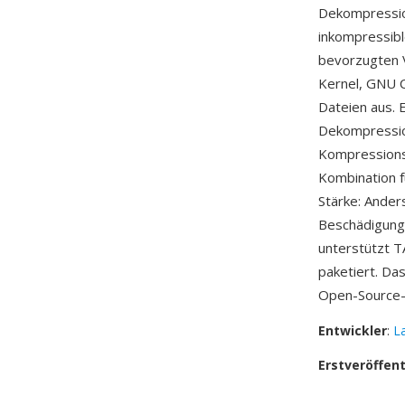
Dekompressio
inkompressibl
bevorzugten 
Kernel, GNU Co
Dateien aus. 
Dekompressio
Kompressionsr
Kombination f
Stärke: Ander
Beschädigung
unterstützt TA
paketiert. Da
Open-Source-
Entwickler
:
La
Erstveröffen