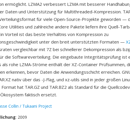
n ermöglicht. LZMA2 verbessert LZMA mit besserer Handhabun
er Daten und Unterstützung für Multithreaded-Kompression. TAR
Verteilungsformat für viele Open-Source-Projekte geworden — d
re Utilities und zahlreiche andere Pakete liefern ihre Quell-Tarbal
Ein Vorteil ist das beste Verhältnis von Kompression zu
nsgeschwindigkeit unter den breit unterstützten Formaten —
X
aten vergleichbar mit 7Z bei schnellerer Dekompression als bzip
ür die Softwareverteilung. Die eingebaute Integritätsprüfung ist 
s als rohe LZMA-Ströme enthält der XZ-Container Prüfsummen, d
en erkennen, bevor Daten die Anwendungsschicht erreichen. GNU
R.XZ nativ über das -J-Flag, und xz-utils sind in jeder großen Linu
s Format hat TAR.GZ und TAR.BZ2 als Standard für die Quellcodev
Ökosystem faktisch ersetzt.
sse Collin / Tukaani Project
tlichung
: 2009