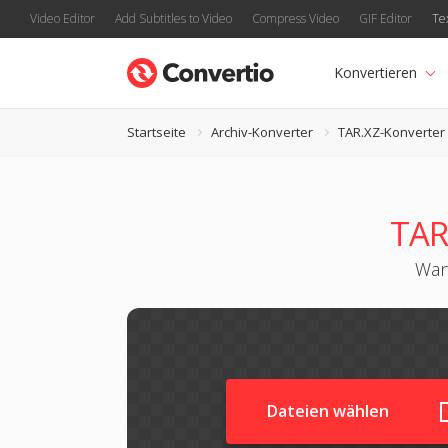
Video Editor
Add Subtitles to Video
Compress Video
GIF Editor
Te
Konvertieren
Startseite
Archiv-Konverter
TAR.XZ-Konverter
TAR
Wand
Dateien wählen