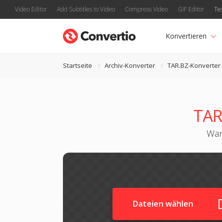
Video Editor
Add Subtitles to Video
Compress Video
GIF Editor
Te
Konvertieren
Startseite
Archiv-Konverter
TAR.BZ-Konverter
TAR
Wan
Dateien wählen