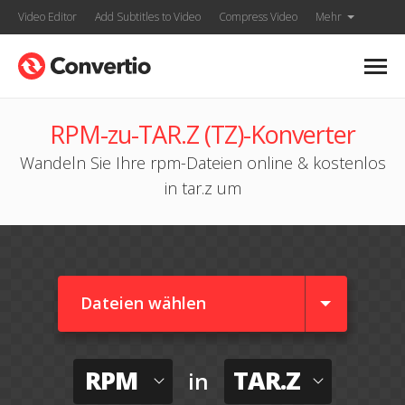
Video Editor
Add Subtitles to Video
Compress Video
Mehr
RPM-zu-TAR.Z (TZ)-Konverter
Wandeln Sie Ihre rpm-Dateien online & kostenlos
in tar.z um
Dateien wählen
RPM
TAR.Z
in