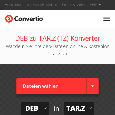
Video Editor
Add Subtitles to Video
Compress Video
Mehr
DEB-zu-TAR.Z (TZ)-Konverter
Wandeln Sie Ihre deb-Dateien online & kostenlos
in tar.z um
Dateien wählen
DEB
TAR.Z
in