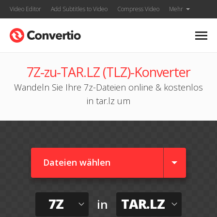
Video Editor
Add Subtitles to Video
Compress Video
Mehr
7Z-zu-TAR.LZ (TLZ)-Konverter
Wandeln Sie Ihre 7z-Dateien online & kostenlos
in tar.lz um
Dateien wählen
7Z
TAR.LZ
in