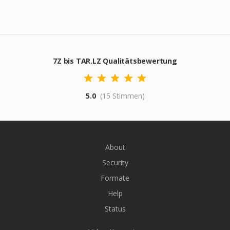
7Z bis TAR.LZ Qualitätsbewertung
5.0
(15 Stimmen)
About
Security
Formate
Help
Status