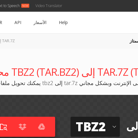
xt to Speech
Video Translator
Help
الأسعار
API
R
متاز
TBZ2 إلى TAR.7Z
TBZ2 (TA) إلى TAR.7Z (T7Z)
 تحويل ملفات tbz2 إلى tar.7z على الإنترنت وبشكل مجاني
TBZ2
لى