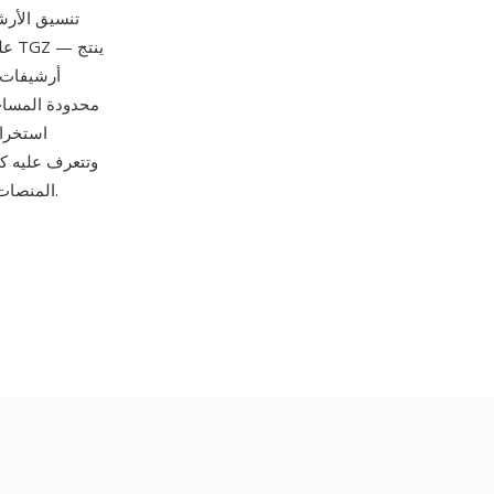
أنظمة Linux وUnix قبل انتشار XZ على نطاق واسع. من أبرز مزاياه تحسين الضغط مقارنة بـ TGZ — ينتج
محدودة المساحة
المنصات. يظل التنسيق مستخدماً على نطاق واسع في سير عمل توزيع المصدر والنسخ الاحتياطي.