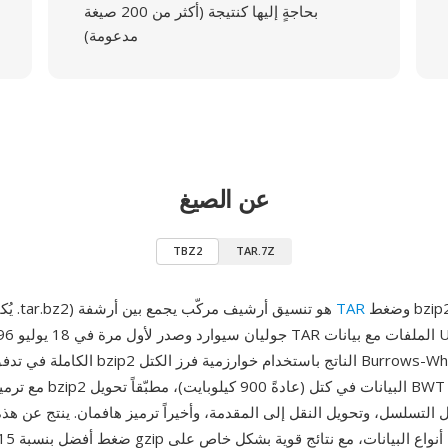
بحاجةٍ إليها كنتيجة (أكثر من 200 صيغة
مدعومة)
عن الصيغ
TBZ2
TAR.7Z
وضغط bzip2 الذي طوره
TAR
TBZ2 (يُكتب أيضاً .tar.bz2) هو تنسيق أرشيف مركّب يجمع بين أرشفة
الكاملة في تدفق واحد، ويضغط bzip2 الناتج باست
مع ترميز هافمان. يعالج bzip2 الب
التسلسل، وتحويل النقل إلى المقدمة، وأخيراً ترميز هافمان. ينتج عن هذه