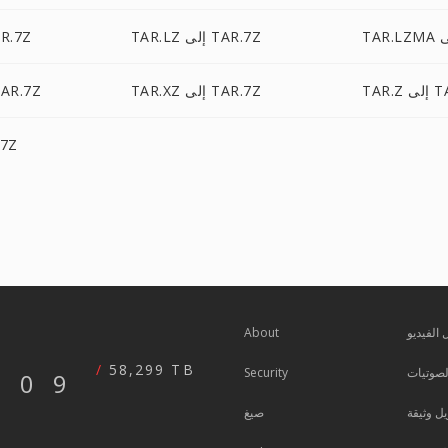
TAR.LZ إلى TAR.7Z
TAR.BZ إلى
TAR.7
TAR.XZ إلى TAR.7Z
TAR.LZO إلى 7Z
TBZ2 
 الفيديو
About
58,299 TB
صوتيات
Security
609
ل وثيقة
صيغ