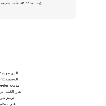
ملفك بصيغة tar.7z فِيما بعد
ترميز طول 