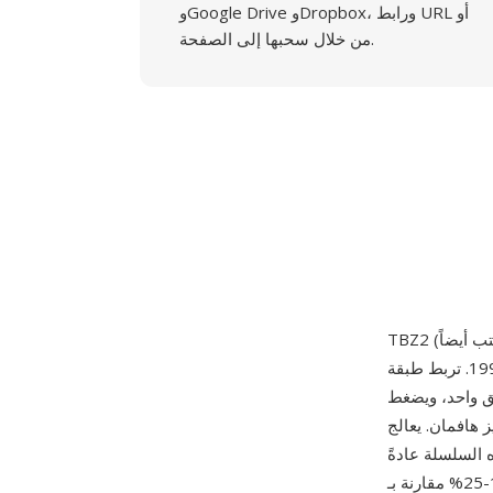
وGoogle Drive وDropbox، ورابط URL أو
من خلال سحبها إلى الصفحة.
جوليان سيوارد وصدر لأول مرة في 18 يوليو 1996. تربط طبقة TAR الملفات مع بيانات Unix الوصفية
خدام خوارزمية فرز الكتل Burrows-Wheeler مدمجة
يانات في كتل (عادةً 900 كيلوبايت)، مطبّقاً تحويل BWT لفرز الكتلة، ثم
 السلسلة عادةً
ضغط أفضل بنسبة 15-25% مقارنة بـ gzip على معظم أنواع البيانات، مع نتائج قوية بشكل خاص على