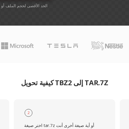
أسقِط الملفات هنا. 1 GB الحد الأقصى لحجم الملف أو
كيفية تحويل TBZ2 إلى TAR.7Z
2
اختر صيغة tar.7z أو أية صيغة أخرى أنت