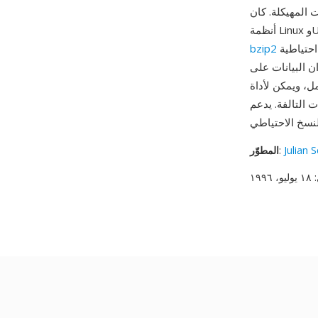
رشيف عالي الضغط القياسي على
أرشيفات أصغر باستمرار، وهو أمر مهم عند توزيع أشجار مصدر كبيرة أو إنشاء نسخ احتياطية
bzip2
ن البيانات على
b استخراج الكتل السليمة من
GNU تنسيق TBZ2 عبر العلم -j وتتعرف عليه كل أدوات الأرشفة الرئيسية عبر
Julian 
:
المطوّر
: ١٨ يوليو، ١٩٩٦