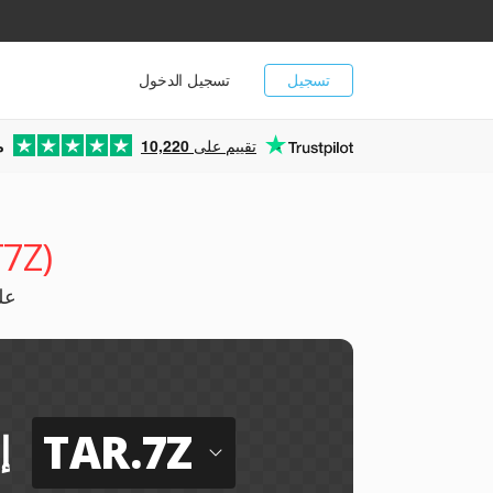
تسجيل
تسجيل الدخول
تقييم على
10,220
م
محول R.BZ2
يمكنك
TAR.7Z
إ