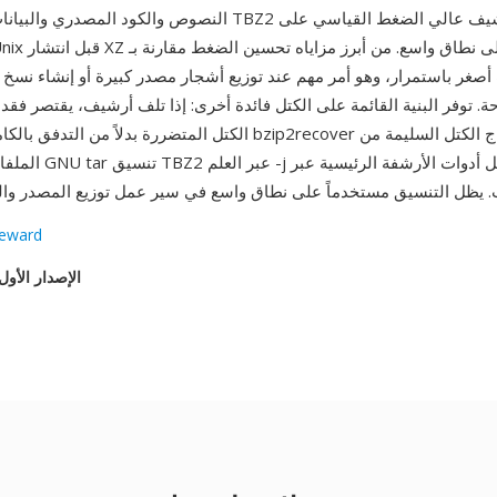
النصوص والكود المصدري والبيانات المهيكلة. كان TBZ2 تنسيق الأ
. توفر البنية القائمة على الكتل فائدة أخرى: إذا تلف أرشيف، يقتصر فقدا
الكتل المتضررة بدلاً من التدفق بالكامل، ويمكن لأداة zip2recover
الملفات التالفة. يدعم  tar
Seward
الإصدار الأول