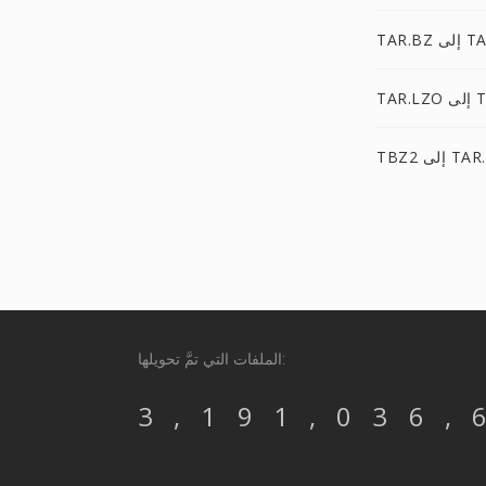
 TAR.7Z
TAR.
إلى TAR.7Z
الملفات التي تمَّ تحويلها:
3,191,036,