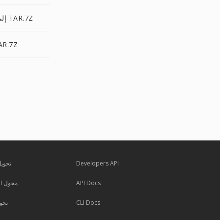
TAR.LZMA إلى TAR.7Z
TAR.Z إلى Z
Developers API
تحويل
API Docs
محول ال
CLI Docs
تحوي